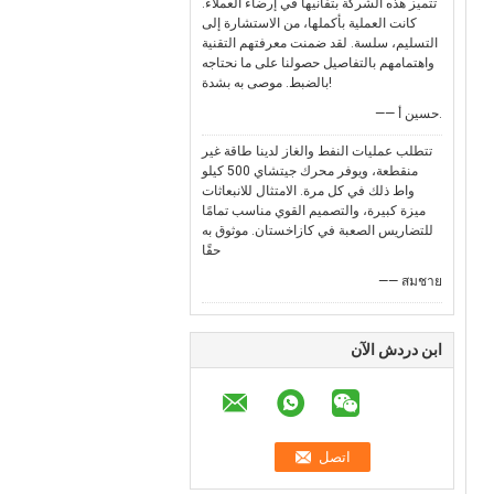
تتميز هذه الشركة بتفانيها في إرضاء العملاء.
كانت العملية بأكملها، من الاستشارة إلى
التسليم، سلسة. لقد ضمنت معرفتهم التقنية
واهتمامهم بالتفاصيل حصولنا على ما نحتاجه
بالضبط. موصى به بشدة!
—— حسين أ.
تتطلب عمليات النفط والغاز لدينا طاقة غير
منقطعة، ويوفر محرك جيتشاي 500 كيلو
واط ذلك في كل مرة. الامتثال للانبعاثات
ميزة كبيرة، والتصميم القوي مناسب تمامًا
للتضاريس الصعبة في كازاخستان. موثوق به
حقًا
—— สมชาย
ابن دردش الآن