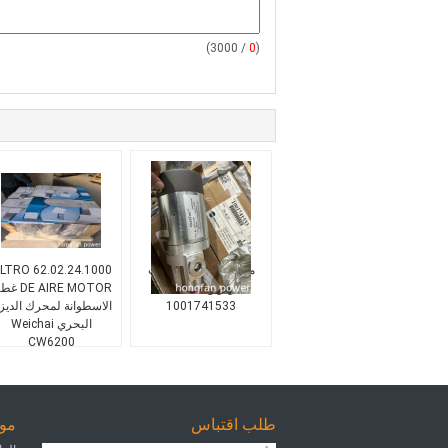
/ 3000)
0
(
مضخة زيت المحركات
2.24.1000 FILTRO
بودوين 16M33
DE AIRE MOTOR
1001741533
الاسطوانة لمحرك الديز
البحري Weichai
CW6200
طلب اقتباس
مول