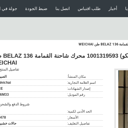
ا
أخبار
طلب اقتباس
اتصل بنا
ضبط الجودة
جولة في ا
وحدة تحكم المحرك (إي
ICHAI
تفاصيل المنتج
مكان المنشأ:
الصي
اسم العلامة التجارية:
eichai
إصدار الشهادات:
CE
رقم الموديل:
16M33
شروط الدفع والشحن
الحد الأدنى لكمية:
الأسعار:
478
تفاصيل التغليف:
حالات خشبي