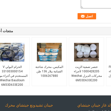
منتجات أ
62.0
عنصر تصفية الزيت
المكبس، محرك شاحنة
الحزام البولي V
 غطاء
1000428205 لأجزاء
القمامة بيلاز 136 طن
331003000154
ل
محركات الديزل Weichai
1006267880
المستخدم في أجزاء مو
Weichai Baudouin
6M33D633E200
6M33D633E200
د غاز جينان جيتشاي
جينان تشيدونغ جيتشاي محرك