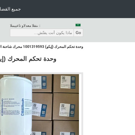
جميع القضاي
المبيعات والدعم الفنى：
Go
وحدة تحكم المحرك (إيكو) 1001319593 محرك شاحنة القمامة BELAZ 136 طن WEICHAI