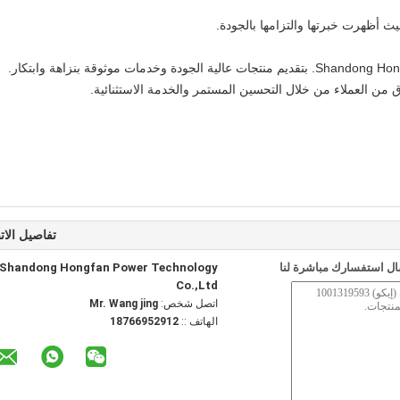
ث أظهرت خبرتها والتزامها بالجودة.
تلتزم شركة Shandong Hongfan Power Technology Co., Ltd. بتقديم منتجات عالية الجودة وخدمات موثوقة بنزاهة وابتكار.
ن العملاء من خلال التحسين المستمر والخدمة الاستثنائية.
تفاصيل الات
ل استفسارك مباشرة لنا
Shandong Hongfan Power Technology
Co.,Ltd
اتصل شخص:
Mr. Wang jing
الهاتف ::
18766952912