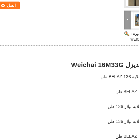
اتصل
يرة :
Weichai
BE طن
از 136 طن
از 136 طن