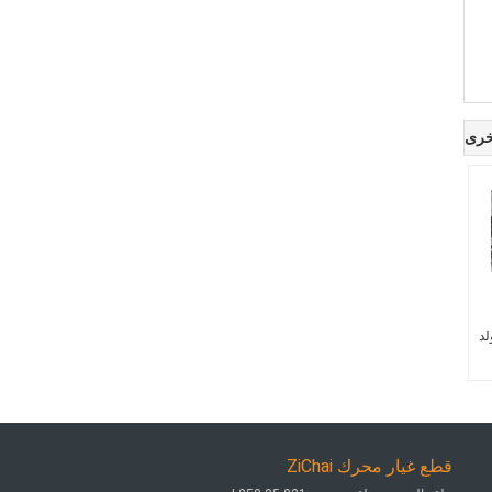
خرى
لد
قطع غيار محرك ZiChai