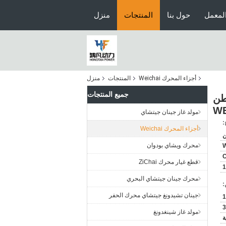
لمعمل
حول بنا
المنتجات
منزل
أجزاء المحرك Weichai
المنتجات
منزل
جميع المنتجات
كو) 1001319593 محرك شاحنة القمامة BELAZ 136 طن
WE
مولد غاز جينان جيتشاي
:
أجزاء المحرك Weichai
ن
محرك ويشاي بودوان
W
قطع غيار محرك ZiChai
محرك جينان جيتشاي البحري
:
جينان تشيدونغ جيتشاي محرك الحفر
1
3
مولد غاز شينغدونغ
ة