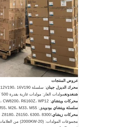
عروض المنتجات
محرك الديزل جينان
: سلسلة Jichai 190، 6190، 8190، 12V190، 16V190 محرك الديزل والغاز.
شنغدونغ
مولدات الغاز: مولدات غازية بقدرة 500 كيلووات، 700 كيلووات.
محركات ويتشاي
: 6170Z، 8170Z، CW6200، CW8200، R6160Z، WP12، وسلسلة WP.
سلسلة ويتشاي بودوين
ق: 6M26، 6M33، 12M26، 12M33، 16M33، 12M55، M26، M33، M55 سلسلة.
محركات زيشاي:
 Z8180، Z6150، 6300، 8300.
مجموعات المولدات: (20-2000KW) من العلامات التجارية المحلية الرائدة مثل Jichai، Shengdong، Zichai، وYuchai.