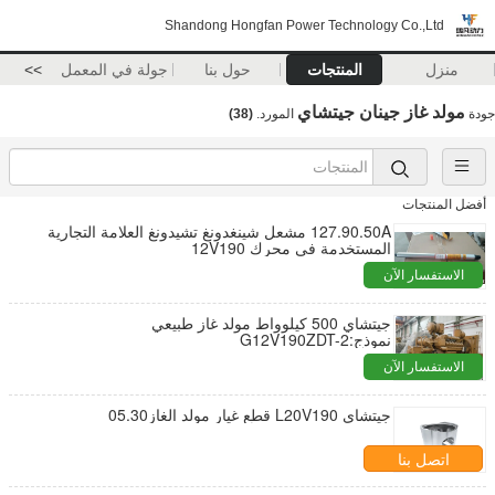
Shandong Hongfan Power Technology Co.,Ltd
منزل
المنتجات
حول بنا
جولة في المعمل
>>
مولد غاز جينان جيتشاي
جودة
المورد.
(38)
أفضل المنتجات
127.90.50A مشعل شينغدونغ تشيدونغ العلامة التجارية
المستخدمة في محرك 12V190
الاستفسار الآن
جيتشاي 500 كيلوواط مولد غاز طبيعي
نموذج:G12V190ZDT-2
الاستفسار الآن
جيتشاي L20V190 قطع غيار مولد الغاز05.30
اتصل بنا