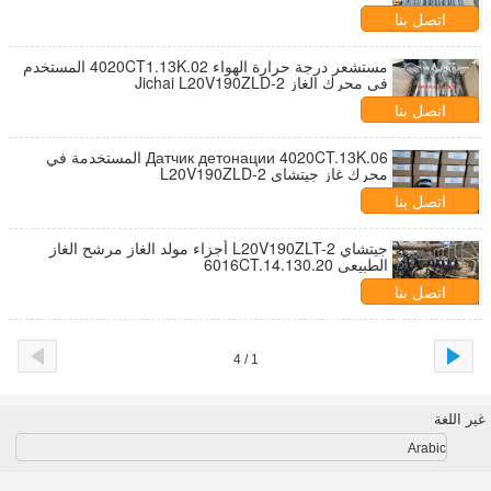
اتصل بنا
مستشعر درجة حرارة الهواء 4020CT1.13K.02 المستخدم
في محرك الغاز Jichai L20V190ZLD-2
اتصل بنا
Датчик детонации 4020CT.13K.06 المستخدمة في
محرك غاز جيتشاي L20V190ZLD-2
اتصل بنا
جيتشاي L20V190ZLT-2 أجزاء مولد الغاز مرشح الغاز
الطبيعي 6016CT.14.130.20
اتصل بنا
1 / 4
غير اللغة
Arabic