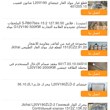
قطع غيار مولد الغاز جيتشاي L20V190 شاتون قضيب
401205.10
اتصل بنا
(ستيت) ، فلاش 127.90.50 S-R807bex-15.2 الملحقات
جيتشاي تشيدونغ العلامة التجارية G12V190 500KW مولد
الغاز الطبيعي
اتصل بنا
مجموعة فرعية من لفائف مقاومة للانفجار
1512CZ2.91.20 لقطع غيار مولد الغاز الطبيعي Jichai
L20V190ZLT-2
اتصل بنا
601T.03.10.04S10 مقعد صمام الإدخال المستخدم في
محطة الطاقة جيتشي L20V190 2000KW
اتصل بنا
جيتشاي L20V190ZLD-2 محرك غازي36.10.2L1
اتصل بنا
محرك الغاز Jichai L20V190ZLD-2 Газовый
Controlьный клапан 1512Z.13K.02