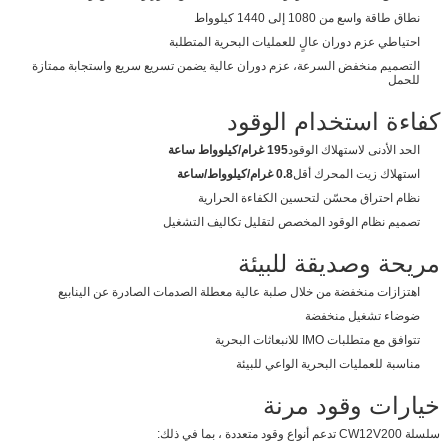
نطاق طاقة واسع من 1080 إلى 1440 كيلوواط
احتياطي عزم دوران عالٍ للعمليات البحرية المتطلبة
التصميم منخفض السرعة، عزم دوران عالية يضمن تسريع سريع واستجابة ممتازة
للحمل
كفاءة استخدام الوقود
الحد الأدنى لاستهلاك الوقود
195 غرام/كيلوواط ساعة
استهلاك زيت المحرك أقل
0.8 غرام/كيلوواط/ساعة
نظام احتراق محسّن لتحسين الكفاءة الحرارية
تصميم نظام الوقود المخصص لتقليل تكاليف التشغيل
مريحة وصديقة للبيئة
اهتزازات منخفضة من خلال صلبة عالية معطلة الصدمات الصادرة عن الينابيع
ضوضاء تشغيل منخفضة
تتوافق مع متطلبات IMO للانبعاثات البحرية
مناسبة للعمليات البحرية الواعي للبيئة
خيارات وقود مرنة
سلسلة CW12V200 تدعم أنواع وقود متعددة ، بما في ذلك: