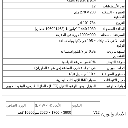
التوربو ومبردة بينهما
عدد الأسطوانات
12
الحفرة × السكتة
200 × 270 ملم
الدماغية
النزوح
101.784 لتر
الطاقة المسجلة
1080 ′′1440 كيلوواط (1468 ′′1960 حصان)
السرعة المسجلة
900~1000 دورة في الدقيقة
الحد الأدنى لاستهلاك
≤ 195 غرام/كيلوواط/ساعة
الوقود
استهلاك زيت
≤0.8 غرام/كيلوواط/ساعة
التشحيم
سرعة التوقف
40% من سرعة القياسية
اتجاه الدوران
في اتجاه عقارب الساعة (من عجلة الطيران)
مستوى الضوضاء
≤ 110 ديسيبل ((A)
معيار الانبعاثات
معيار IMO للإنبعاثات البحرية
خيارات الوقود
الديزل، وقود الوقود الثقيل (HFO) ، الغاز الطبيعي، الوقود الحيوي
التكوين
الأبعاد (L × W × H)
الوزن الصافي
الأبعاد والوزن
V12
3900 × 1700 × 2520 مم
10900 كجم