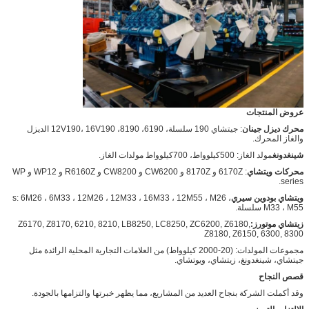
عروض المنتجات
محرك ديزل جينان
: جيتشاي 190 سلسلة، 6190، 8190، 12V190، 16V190 الديزل
والغاز المحرك.
شينغدونغ
مولد الغاز: 500كيلوواط، 700كيلوواط مولدات الغاز.
محركات ويتشاي
: 6170Z و 8170Z و CW6200 و CW8200 و R6160Z و WP12 و WP
series.
ويتشاي بودوين سيري
s: 6M26 ، 6M33 ، 12M26 ، 12M33 ، 16M33 ، 12M55 ، M26 ،
M33 ، M55 سلسلة.
زيتشاي موتورز:
Z6170, Z8170, 6210, 8210, LB8250, LC8250, ZC6200, Z6180,
Z8180, Z6150, 6300, 8300
مجموعات المولدات: (20-2000 كيلوواط) من العلامات التجارية المحلية الرائدة مثل
جيتشاي، شينغدونغ، زيتشاي، ويوتشاي.
قصص النجاح
وقد أكملت الشركة بنجاح العديد من المشاريع، مما يظهر خبرتها والتزامها بالجودة.