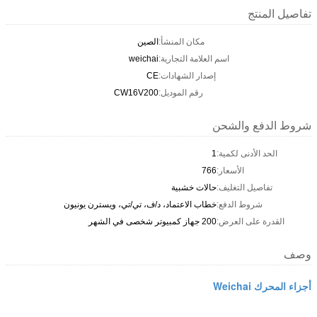
تفاصيل المنتج
مكان المنشأ:
الصين
اسم العلامة التجارية:
weichai
إصدار الشهادات:
CE
رقم الموديل:
CW16V200
شروط الدفع والشحن
الحد الأدنى لكمية:
1
الأسعار:
766
تفاصيل التغليف:
حالات خشبية
شروط الدفع:
خطاب الاعتماد، د/ف، تي/تي، ويسترن يونيون
القدرة على العرض:
200 جهاز كمبيوتر شخصى في الشهر
وصف
أجزاء المحرك Weichai