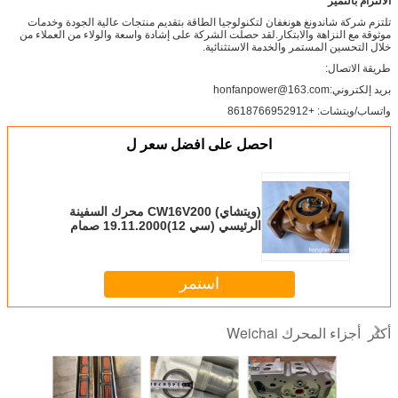
الالتزام بالتميز
تلتزم شركة شاندونغ هونغفان لتكنولوجيا الطاقة بتقديم منتجات عالية الجودة وخدمات
موثوقة مع النزاهة والابتكار.لقد حصلت الشركة على إشادة واسعة والولاء من العملاء من
خلال التحسين المستمر والخدمة الاستثنائية.
طريقة الاتصال:
بريد إلكتروني:honfanpower@163.com
واتساب/ويتشات: +8618766952912
احصل على افضل سعر ل
(ويتشاي) CW16V200 محرك السفينة
الرئيسي (سي 12)19.11.2000 صمام
تحكم درجة حرارة الزيت
استمر
أجزاء المحرك Weichai
أكثر