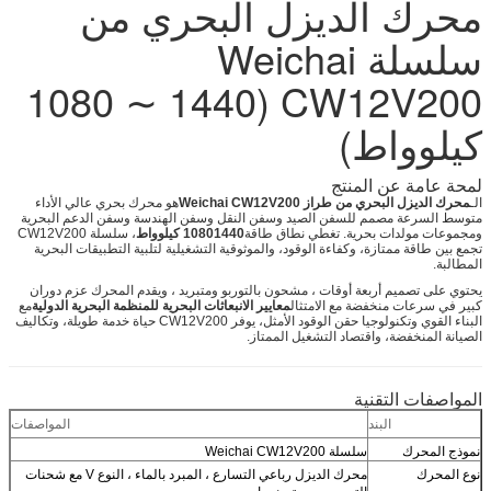
محرك الديزل البحري من
سلسلة Weichai
CW12V200 (1080 ∼ 1440
كيلوواط)
لمحة عامة عن المنتج
الـ
محرك الديزل البحري من طراز Weichai CW12V200
هو محرك بحري عالي الأداء
متوسط السرعة مصمم للسفن الصيد وسفن النقل وسفن الهندسة وسفن الدعم البحرية
ومجموعات مولدات بحرية. تغطي نطاق طاقة
10801440 كيلوواط
، سلسلة CW12V200
تجمع بين طاقة ممتازة، وكفاءة الوقود، والموثوقية التشغيلية لتلبية التطبيقات البحرية
المطالبة.
يحتوي على تصميم أربعة أوقات ، مشحون بالتوربو ومتبريد ، ويقدم المحرك عزم دوران
كبير في سرعات منخفضة مع الامتثال
معايير الانبعاثات البحرية للمنظمة البحرية الدولية
مع
البناء القوي وتكنولوجيا حقن الوقود الأمثل، يوفر CW12V200 حياة خدمة طويلة، وتكاليف
الصيانة المنخفضة، واقتصاد التشغيل الممتاز.
المواصفات التقنية
البند
المواصفات
نموذج المحرك
سلسلة Weichai CW12V200
نوع المحرك
محرك الديزل رباعي التسارع ، المبرد بالماء ، النوع V مع شحنات