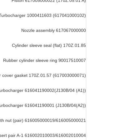
Piston 617005000022 (170Z.05.01 A)
Turbocharger 1000411603 (617041000102)
Nozzle assembly 617067000000
Cylinder sleeve seal (flat) 170Z.01.85
Rubber cylinder sleeve ring 90017510007
r cover gasket 170Z.01.57 (617003000071)
urbocharger 616041190002(J130B/04 (A1))
urbocharger 616041190001 (J130B/04(A2))
with nut (pair) 616005000019/616005000021
nsert pair A-1 616002010003/616002010004