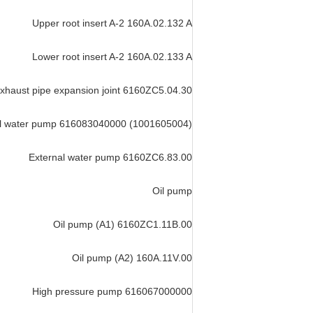
Upper root insert A-2 160A.02.132 A
Lower root insert A-2 160A.02.133 A
xhaust pipe expansion joint 6160ZC5.04.30
al water pump 616083040000 (1001605004)
External water pump 6160ZC6.83.00
Oil pump
Oil pump (A1) 6160ZC1.11B.00
Oil pump (A2) 160A.11V.00
High pressure pump 616067000000