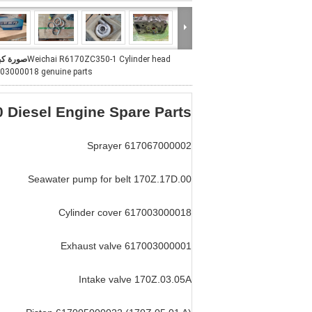
Weichai R6170ZC350-1 Cylinder head
صورة كب
03000018 genuine parts
 Diesel Engine Spare Parts
Sprayer 617067000002
Seawater pump for belt 170Z.17D.00
Cylinder cover 617003000018
Exhaust valve 617003000001
Intake valve 170Z.03.05A