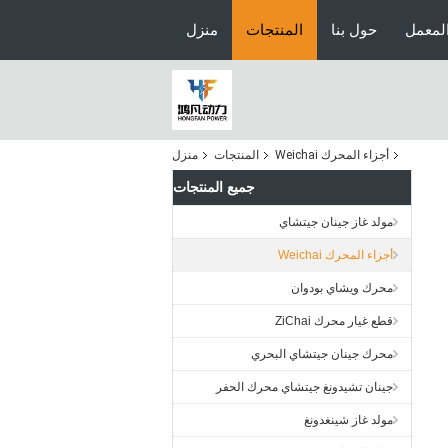
06.47 A Pump bearing 6206 GB/T276 9001602
لمعمل
حول بنا
المنتجات
منزل
أجزاء المحرك Weichai
المنتجات
منزل
جميع المنتجات
مولد غاز جينان جيتشاي
أجزاء المحرك Weichai
محرك ويشاي بودوان
قطع غيار محرك ZiChai
محرك جينان جيتشاي البحري
جينان تشيدونغ جيتشاي محرك الحفر
مولد غاز شينغدونغ