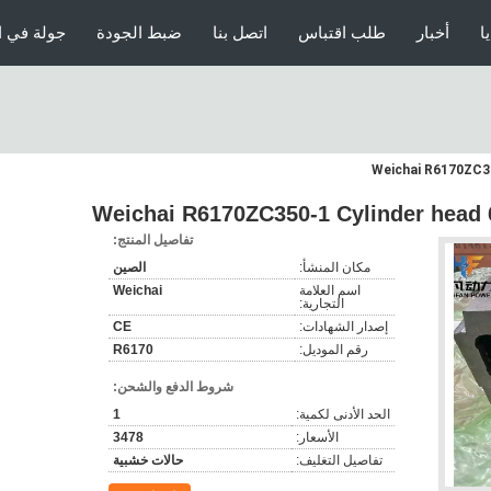
0002 Intermediate gear 160A.06.54 已删除中文表头,
ا
أخبار
طلب اقتباس
اتصل بنا
ضبط الجودة
جولة في ا
Weichai R6170ZC35
Weichai R6170ZC350-1 Cylinder head 
تفاصيل المنتج:
مكان المنشأ:
الصين
اسم العلامة
Weichai
التجارية:
إصدار الشهادات:
CE
رقم الموديل:
R6170
شروط الدفع والشحن:
الحد الأدنى لكمية:
1
الأسعار:
3478
تفاصيل التغليف:
حالات خشبية