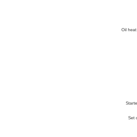
Oil hea
Start
Set 