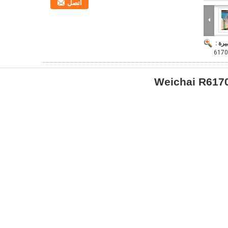
اتصل
يرة :
6170
Weichai R6170