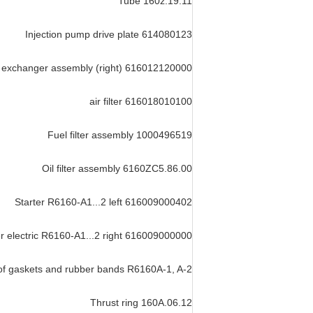
Tube 160z.19.11
Injection pump drive plate 614080123
t exchanger assembly (right) 616012120000
air filter 616018010100
Fuel filter assembly 1000496519
Oil filter assembly 6160ZC5.86.00
Starter R6160-A1...2 left 616009000402
er electric R6160-A1...2 right 616009000000
of gaskets and rubber bands R6160A-1, A-2
Thrust ring 160A.06.12