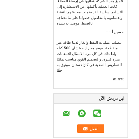
تتميز هذه الشركة بتفانيها في إرضاء العملاء.
كانت العملية بأكملها، من الاستشارة إلى
التسليم، سلسة. لقد ضمنت معرفتهم التقنية
واهتمامهم بالتفاصيل حصولنا على ما نحتاجه
بالضبط. موصى به بشدة!
—— حسين أ.
تتطلب عمليات النفط والغاز لدينا طاقة غير
منقطعة، ويوفر محرك جيتشاي 500 كيلو
واط ذلك في كل مرة. الامتثال للانبعاثات
ميزة كبيرة، والتصميم القوي مناسب تمامًا
للتضاريس الصعبة في كازاخستان. موثوق به
حقًا
—— สมชาย
ابن دردش الآن