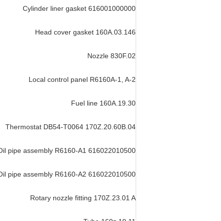
Cylinder liner gasket 616001000000
Head cover gasket 160A.03.146
Nozzle 830F.02
Local control panel R6160A-1, A-2
Fuel line 160A.19.30
Thermostat DB54-T0064 170Z.20.60B.04
Oil pipe assembly R6160-A1 616022010500
Oil pipe assembly R6160-A2 616022010500
Rotary nozzle fitting 170Z.23.01 A