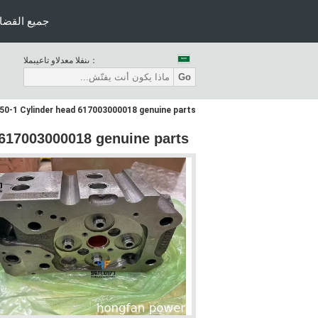
同时把科学计数法转为完整数字编号,直接复制使用即可.
جميع القضاي
المبيعات والدعم الفنى：
Go
0-1 Cylinder head 617003000018 genuine parts
617003000018 genuine parts