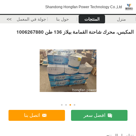
Shandong Hongfan Power Technology Co.,Ltd
منزل
المنتجات
حول بنا
جولة في المعمل
>>
المكبس، محرك شاحنة القمامة بيلاز 136 طن 1006267880
افضل سعر
اتصل بنا
تفاصيل المنتج