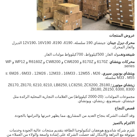
عروض المنتجات
محرك ديزل جينان
: جيتشاي 190 سلسلة، 6190، 8190، 12V190، 16V190 الديزل
والغاز المحرك.
شينغدونغ
مولد الغاز: 500كيلوواط، 700كيلوواط مولدات الغاز.
محركات ويتشاي
: 6170Z و 8170Z و CW6200 و CW8200 و R6160Z و WP12 و WP
series.
ويتشاي بودوين سيري
s: 6M26 ، 6M33 ، 12M26 ، 12M33 ، 16M33 ، 12M55 ، M26 ،
M33 ، M55 سلسلة.
زيتشاي موتورز:
Z6170, Z8170, 6210, 8210, LB8250, LC8250, ZC6200, Z6180,
Z8180, Z6150, 6300, 8300
مجموعات المولدات: (20-2000 كيلوواط) من العلامات التجارية المحلية الرائدة مثل
جيتشاي، شينغدونغ، زيتشاي، ويوتشاي.
قصص النجاح
وقد أكملت الشركة بنجاح العديد من المشاريع، مما يظهر خبرتها والتزامها بالجودة.
الالتزام بالتميز
تلتزم شركة شاندونغ هونغفان لتكنولوجيا الطاقة بتقديم منتجات عالية الجودة وخدمات
موثوقة مع النزاهة والابتكار.لقد حصلت الشركة على إشادة واسعة والولاء من العملاء من