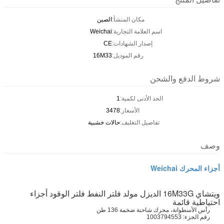
مكان المنشأ:
الصين
اسم العلامة التجارية:
Weichai
إصدار الشهادات:
CE
رقم الموديل:
16M33
شروط الدفع والشحن
الحد الأدنى لكمية:
1
الأسعار:
3478
تفاصيل التغليف:
حالات خشبية
وصف
أجزاء المحرك Weichai
ويتشاي 16M33G الديزل مولد فلتر النفط فلتر الوقود أجزاء
احتياطية قائمة
رأس الأسطوانة، محرك شاحنة ضخمة 136 طن
رقم الجزء: 1003794553