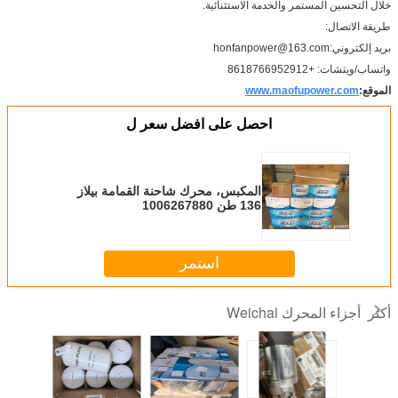
خلال التحسين المستمر والخدمة الاستثنائية.
طريقة الاتصال:
بريد إلكتروني:honfanpower@163.com
واتساب/ويتشات: +8618766952912
الموقع:
www.maofupower.com
احصل على افضل سعر ل
المكبس، محرك شاحنة القمامة بيلاز
136 طن 1006267880
استمر
أجزاء المحرك Weichai
أكثر