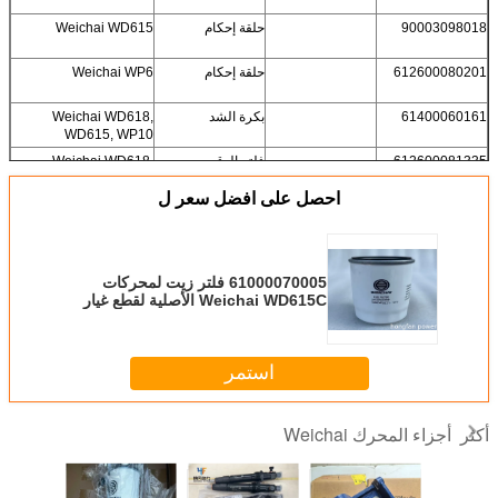
90003098018
حلقة إحكام
Weichai WD615
612600080201
حلقة إحكام
Weichai WP6
61400060161
بكرة الشد
Weichai WD618,
WD615, WP10
612600081335
فلتر الوقود
Weichai WD618,
WD615, WP10
احصل على افضل سعر ل
61000070005 فلتر زيت لمحركات
Weichai WD615C الأصلية لقطع غيار
محركات Weichai البحرية
استمر
أجزاء المحرك Weichai
أكثر