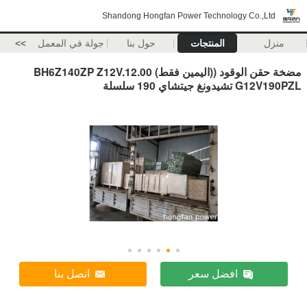
Shandong Hongfan Power Technology Co.,Ltd
منزل
المنتجات
حول بنا
جولة في المعمل
>>
مضخة حقن الوقود ((اليمين فقط) BH6Z140ZP Z12V.12.00
G12V190PZL تشيدونغ جيتشاي 190 سلسلة
افضل سعر
اتصل بنا