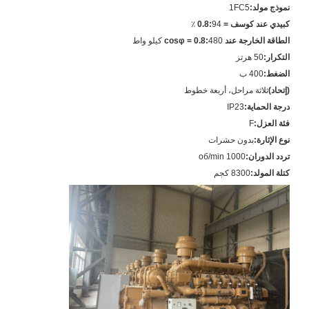
نموذج مولد:
1FC5
كبيدي عند كوسف = 0.8:
94 ٪
الطاقة الخارجة عند cosφ = 0.8:
480 كيلو واط
التكرار:
50 هرتز
الضغط:
400 ب
(إتحاد)
ثلاثة مراحل، أربعة خطوط
درجة الحماية:
IP23
فئة العزل:
F
نوع الإثارة:
بدون حشرات
تردد الدوران:
1000 об/min
كتلة المولد:
8300 كجم