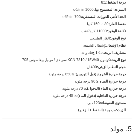
درجة الضغط:
8:1
السرعة المسموح بها:
1000 об/min
الحد الأدنى للدورات المستقرة:
700 об/min
ضغط الغاز:
80 ∼ 150 كيبا
تكلفة الوقود:
11000 كدج/كڤت
نوع الوقود:
الغاز الطبيعي
نظام الإشعال:
إشعال الشمعة
مصاريف الزيت:
≤1.6 ج/ك.و.ت.
نوع الزيت:
كونلون KCN 7810 / 15W40 سي دي / موبيل بيغاسوس 705
حجم النظام الزيتي:
400 ل
درجة حرارة الخروج (قبل التوربين):
≤ 650 درجة مئوية
درجة حرارة المياه:
≤ 90 درجة مئوية
درجة حرارة الماء (الدخول):
≤ 70 درجة مئوية
درجة حرارة الداخلية (دخول الماء):
≤ 45 درجة مئوية
مستوى الضوضاء:
123 دبي
الزيت:
مزدوجة (الضغط + الزفير)
5. مولد