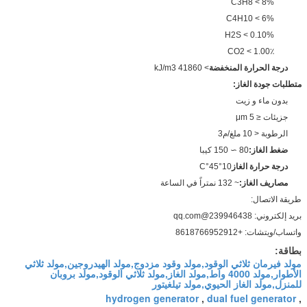
C3H8 < 8%
C4H10 < 6%
H2S < 0.10%
CO2 < 1.00٪
درجة الحرارة المنخفضة
> 41860 kJ/m3
متطلبات جودة الغاز:
بدون ماء و زيت
جزيئات ≤ 5 μm
الرطوبة < 10 ملغ/م3
ضغط الغاز:
80 ∼ 150 كيبا
درجة حرارة الغاز
10°45°C
مصاريف الغاز:
~ 132 نمتراً في الساعة
طريقة الاتصال:
بريد إلكتروني: 239946438@qq.com
واتساب/ويتشات: +8618766952912
بطاقة:
مولد فيرمان ثلاثي الوقود,مولد وقود مزدوج,مولد الهيدروجين,مولد ثلاثي
الأطوار,مولد 4000 واط,مولد الغاز,مولد ثلاثي الوقود,مولد بروبان
للمنزل,مولد الغاز الحيوي,مولد تيلغيتور
hydrogen generator
dual fuel generator
,
,