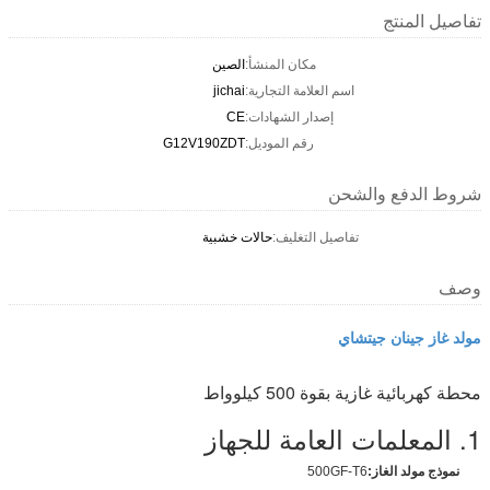
تفاصيل المنتج
مكان المنشأ:
الصين
اسم العلامة التجارية:
jichai
إصدار الشهادات:
CE
رقم الموديل:
G12V190ZDT
شروط الدفع والشحن
تفاصيل التغليف:
حالات خشبية
وصف
مولد غاز جينان جيتشاي
محطة كهربائية غازية بقوة 500 كيلوواط
1. المعلمات العامة للجهاز
نموذج مولد الغاز:
500GF-T6