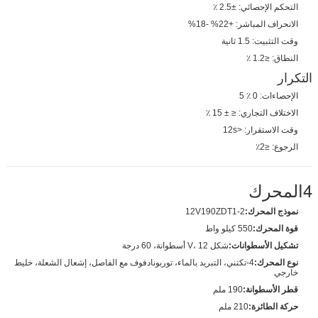
التحكم الإحصائي: ±2.5 ٪
الانحراف المباشر: +22% -18%
وقت التثبيت: 1.5 ثانية
النطاق: ≤1.2 ٪
التكرار
الإحصاءات: 0 ٪ 5
الاختلاف التجاري: ≤ ± 15 ٪
وقت الاستقرار: <12s
الرجوع: ≤2٪
4المحرك
نموذج المحرك:
12V190ZDT1-2
قوة المحرك:
550 كيلو واط
تشكيل الأسطوانات:
شكل V، 12 أسطوانة، 60 درجة
نوع المحرك:
4-تكتني، التبريد بالماء، توربونادفوف مع الفاصل، إشعال الشعلة، خليط
خارجي
قطر الأسطوانة:
190 ملم
حركة الطائرة:
210 ملم