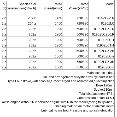
c oil
Specific fuel
Rated
Rated
Model
kw’h)
consumption(g/kw’h)
speed(r/min)
Power(kw/hp)
≤ 1.2
≤ 204
1450
720/980
8190ZLCZ-R
≤ 1.2
≤ 204
1450
720/980
8190ZLC
≤ 1.2
≤202
1200
600/820
8190ZLCZ-1R
≤ 1.2
≤202
1200
600/820
8190ZLCZ1-1R
≤ 1.2
≤202
1200
600/820
8190ZLC-1
≤ 1.2
≤202
1200
600/820
8190ZLC1-1
≤ 1.2
≤202
1000
500/680
8190ZLCZ-2R
≤ 1.2
≤202
1000
500/680
8190ZLC-2
≤ 1.2
≤202
1300
650/880
8190ZLCZ-3R
≤ 1.2
≤202
1300
650/880
8190ZLC-3
Main technical data
No. and arrangement of cylinders:8-cylinder,in-line
Type:Four stroke,water cooled,turbocharged and aftercooled,direct injection
Bore:190mm
Stroke:210mm
Total displacement:47.6L
Compression ration:14.5:1
lockwise engine without R,clockwise engine with R in the model(facing to flywheel)
Starting method:Air motor or electric motor
Lubricating method:Pressure and splash lubrication