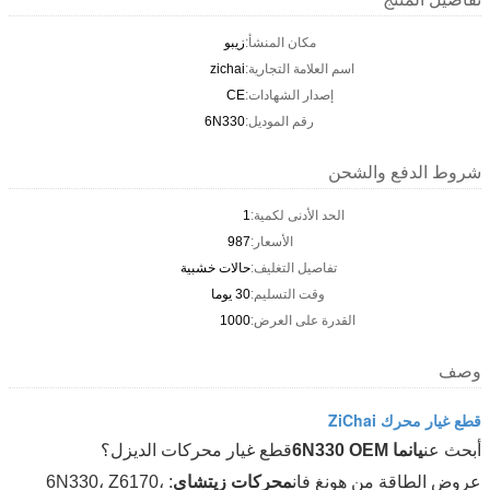
مكان المنشأ:
زيبو
اسم العلامة التجارية:
zichai
إصدار الشهادات:
CE
رقم الموديل:
6N330
شروط الدفع والشحن
الحد الأدنى لكمية:
1
الأسعار:
987
تفاصيل التغليف:
حالات خشبية
وقت التسليم:
30 يوما
القدرة على العرض:
1000
وصف
قطع غيار محرك ZiChai
أبحث عن
يانما 6N330 OEM
قطع غيار محركات الديزل؟
عروض الطاقة من هونغ فان
محركات زيتشاي
: 6N330، Z6170،