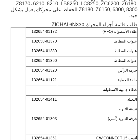
Z8170، 6210, 8210, LB8250, LC8250, ZC6200، Z6180,
Z8180, Z6150, 6300, 8300 للحفاظ على محركك يعمل بشكل
جيد.
طلب قائمة أجزاء المحرك ZICHAI 6N330:
طلاء الأسطوانة (HFO)
132654-01172
عبوات المطاط
132658-01370
عبوات المطاط
132654-01380
عبوات المطاط
132654-01390
حزمة الرأس
132654-01320
حلقة الحماية
132654-01121
غطاء جانبية الاسطوانة
التعبئة
132654-01411
غرفة التبريد
غرفة التبريد (آسي)
132654-01303
أنبوب CW CONNECT 15
132654-01351