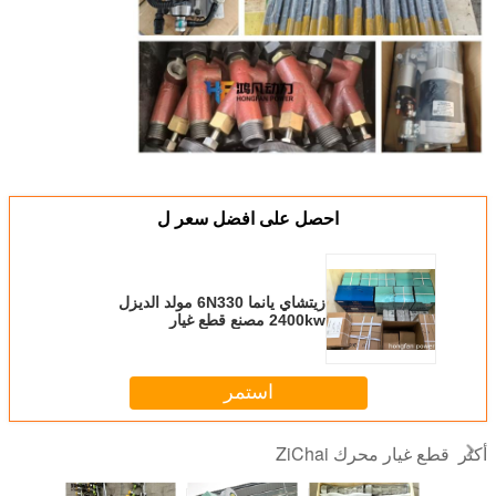
احصل على افضل سعر ل
زيتشاي يانما 6N330 مولد الديزل
2400kw مصنع قطع غيار
استمر
قطع غيار محرك ZiChai
أكثر